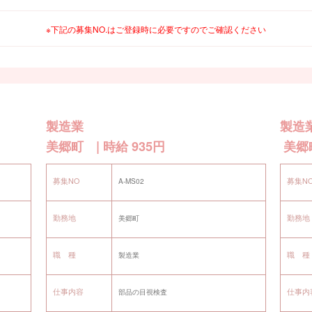
※下記の募集NO.はご登録時に必要ですのでご確認ください
製造業
製造
美郷町 | 時給 935円
美郷町
募集NO
A-MS02
募集N
勤務地
美郷町
勤務地
職 種
製造業
職 種
仕事内容
部品の目視検査
仕事内