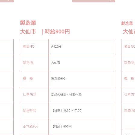
製造業
製造業
大仙市 | 時給900円
大仙市
募集NO
A-DZ08
募集N
勤務地
大仙市
勤務地
職 種
製造業900
職 種
仕事内容
部品の研磨・検査作業
仕事内
勤務時間
【日勤】 8:00 ~17:00
勤務時
基本給900
【時給】900円