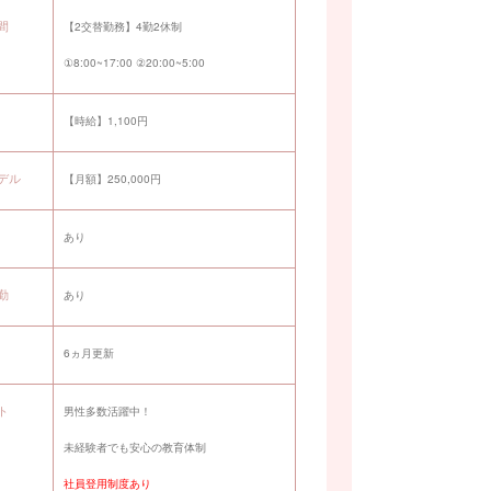
間
【2交替勤務】4勤2休制
①8:00~17:00 ②20:00~5:00
【時給】1,100円
デル
【月額】250,000円
あり
勤
あり
6ヵ月更新
ト
男性多数活躍中！
未経験者でも安心の教育体制
社員登用制度あり