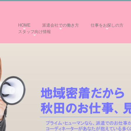
HOME
派遣会社での働き方
仕事をお探しの方
スタッフ向け情報