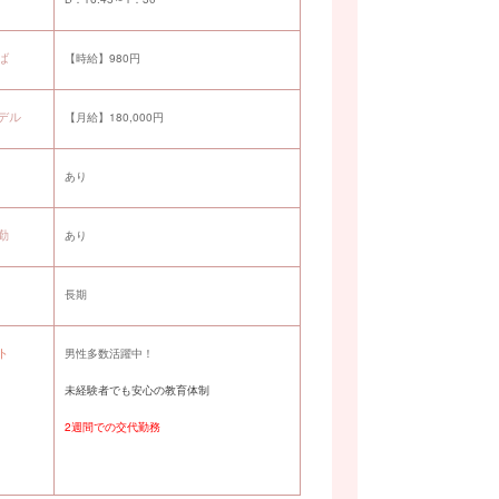
ば
【時給】980円
デル
【月給】180,000円
あり
勤
あり
長期
ト
男性多数活躍中！
未経験者でも安心の教育体制
2週間での交代勤務
・・・